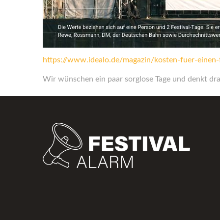
https://www.idealo.de/magazin/kosten-fuer-einen-
Wir wünschen ein paar sorglose Tage und denkt dran