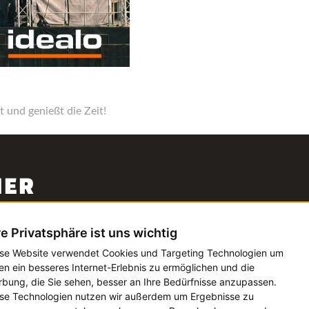
 und genießt die Zeit!
NER
Mal eben gegen Scheißwetter auf
re Privatsphäre ist uns wichtig
deinen Lieblingsfestivals versichern!
se Website verwendet Cookies und Targeting Technologien um
Alle Informationen
en ein besseres Internet-Erlebnis zu ermöglichen und die
bung, die Sie sehen, besser an Ihre Bedürfnisse anzupassen.
Die Verwaltungs-Software für alle
se Technologien nutzen wir außerdem um Ergebnisse zu