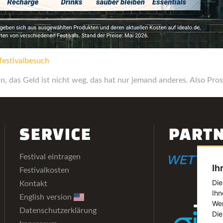
festivalbesuch
, das Geld ist nicht weg, das hat nur jemand anderes. Also Prost
SERVICE
PART
Festival eintragen
Ih
Festivalkosten
Die
Kontakt
Ihn
English version
Wer
Datenschutzerklärung
Die