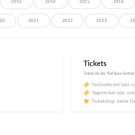
2013
2014
2015
2016
20
2021
2022
2023
2
Tickets
Tickets für das "Full Force Festiv
Festivalticket (ab): 
Tagesticket (ab): un
Ticketshop: keine D