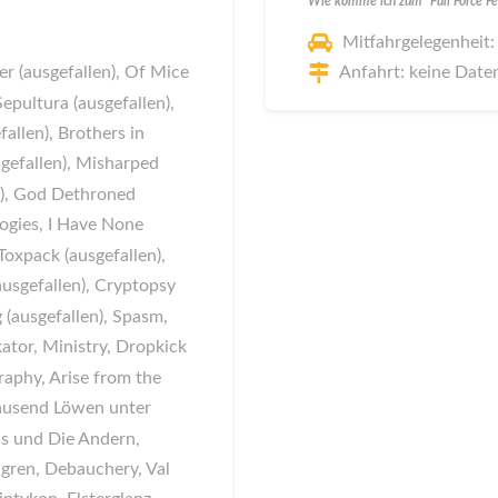
Wie komme ich zum "Full Force Fes
Mitfahrgelegenheit:
er (ausgefallen), Of Mice
Anfahrt: keine Date
epultura (ausgefallen),
allen), Brothers in
gefallen), Misharped
en), God Dethroned
logies, I Have None
Toxpack (ausgefallen),
(ausgefallen), Cryptopsy
g (ausgefallen), Spasm,
tor, Ministry, Dropkick
raphy, Arise from the
 Tausend Löwen unter
ss und Die Andern,
gren, Debauchery, Val