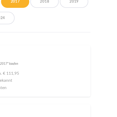
2017
2018
2019
024
al 2017" kaufen
ca. € 111,95
bekannt
aten