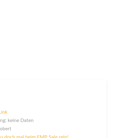
Link
ng: keine Daten
Robert
u doch mal beim EMP Sale rein!