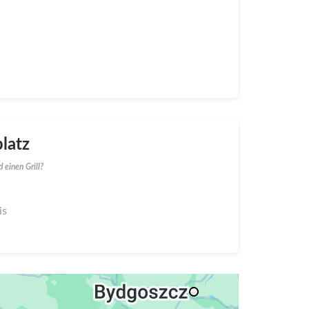
latz
 einen Grill?
is