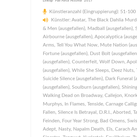
Lineup "Full Force Festival" 2017
Künstleranzahl (Eingruppierung): 51-100
Künstler: Avatar, The Black Dahlia Murd
& Men (ausgefallen), Madball (ausgefallen), S
Airbourne (ausgefallen), Apocalyptica (ausgef
Arms, Tell You What Now, Mute Nation (aus
Fortune (ausgefallen), Dust Bolt (ausgefall
(ausgefallen), Counterfeit, Wolf Down, Apo
(ausgefallen), While She Sleeps, Deez Nuts, 
Suicide Silence (ausgefallen), Dark Funeral 
(ausgefallen), Soulburn (ausgefallen), Shinin
Walking Dead on Broadway, Callejon, Knorka
Murphys, In Flames, Tenside, Carnage Callig
Fallen, Silence Is Betrayal, D.R.I., Aborted,
Feinden, Four Year Strong, Bad Omens, Swi
Adept, Nasty, Napalm Death, Eïs, Carach An