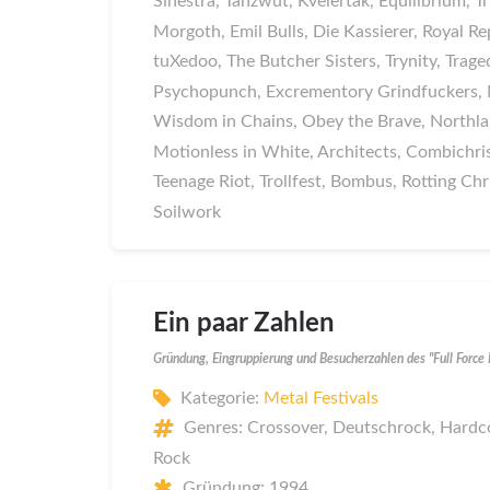
Sinestra, Tanzwut, Kvelertak, Equilibrium, Tr
Morgoth, Emil Bulls, Die Kassierer, Royal Rep
tuXedoo, The Butcher Sisters, Trynity, Trage
Psychopunch, Excrementory Grindfuckers, N
Wisdom in Chains, Obey the Brave, Northl
Motionless in White, Architects, Combichrist
Teenage Riot, Trollfest, Bombus, Rotting Ch
Soilwork
Ein paar Zahlen
Gründung, Eingruppierung und Besucherzahlen des "Full Force 
Kategorie:
Metal Festivals
Genres: Crossover, Deutschrock, Hardco
Rock
Gründung: 1994