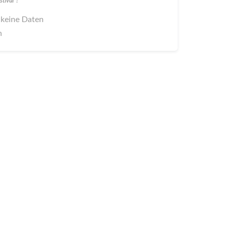
tival"?
 keine Daten
n