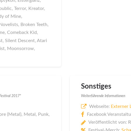
iptykon, Elsterglanz,
ublic, Terror, Kreator,
dy of Mine,
ovelists, Broken Teeth,
ane, Comeback Kid,
, Silent Descent, Atari
rist, Moonsorrow,
Sonstiges
Festival 2017"
Weiterführende Informationen
Webseite:
Externer 
re (Metal), Metal, Punk,
Facebook Veranstaltu
Veröffentlicht von: 
Festival-Merch:
Scha