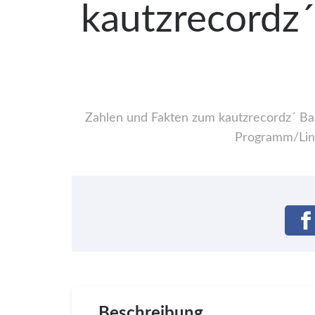
kautzrecordz´
Zahlen und Fakten zum kautzrecordz´ Band
Programm/Line
Beschreibung