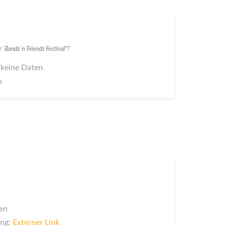
 Bandz´n´Friendz Festival"?
 keine Daten
n
en
ung:
Externer Link