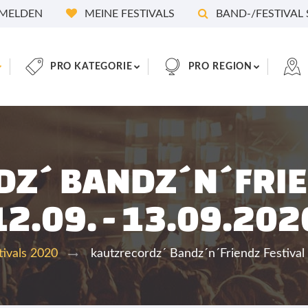
MELDEN
MEINE FESTIVALS
BAND-/FESTIVAL
PRO KATEGORIE
PRO REGION
Z´ BANDZ´N´FRIE
12.09. - 13.09.202
kautzrecordz´ Bandz´n´Friendz Festival 
tivals 2020