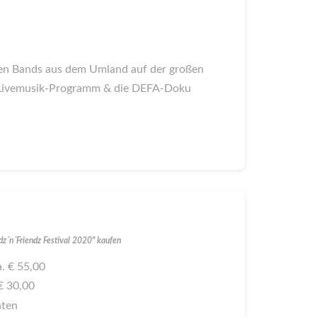
chen Bands aus dem Umland auf der großen
es Livemusik-Programm & die DEFA-Doku
dz´n´Friendz Festival 2020" kaufen
a. € 55,00
 € 30,00
aten