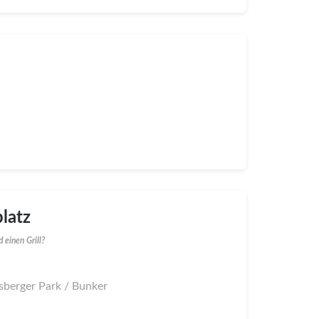
latz
 einen Grill?
sberger Park / Bunker