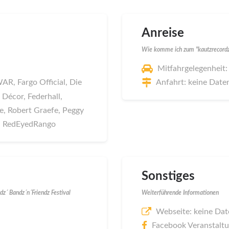
Anreise
Wie komme ich zum "kautzrecordz´
Mitfahrgelegenheit:
, Fargo Official, Die
Anfahrt: keine Date
 Décor, Federhall,
, Robert Graefe, Peggy
J RedEyedRango
Sonstiges
z´ Bandz´n´Friendz Festival
Weiterführende Informationen
Webseite: keine Dat
Facebook Veranstalt