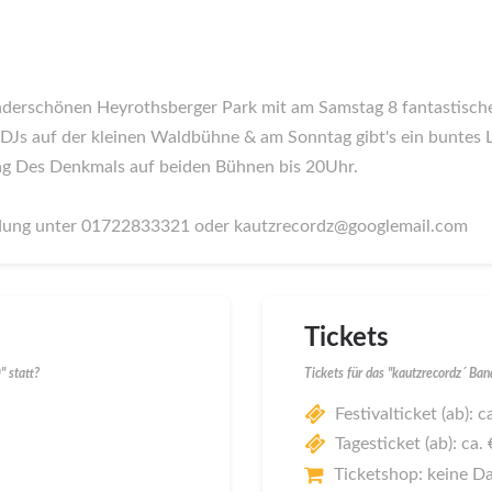
 wunderschönen Heyrothsberger Park mit am Samstag 8 fantastis
 DJs auf der kleinen Waldbühne & am Sonntag gibt's ein bunt
Tag Des Denkmals auf beiden Bühnen bis 20Uhr.
dung unter 01722833321 oder kautzrecordz@googlemail.com
Tickets
" statt?
Tickets für das "kautzrecordz´ Ban
Festivalticket (ab): c
Tagesticket (ab): ca.
Ticketshop: keine D