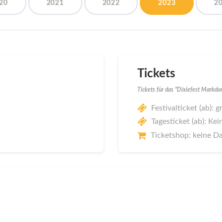
20
2021
2022
2023
2
Tickets
Tickets für das "Dixiefest Markdo
Festivalticket (ab): g
Tagesticket (ab): Kei
Ticketshop: keine D