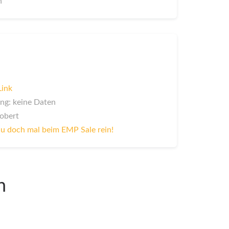
n
Link
ng: keine Daten
Robert
u doch mal beim EMP Sale rein!
n