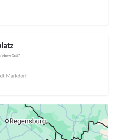
latz
 einen Grill?
adt Markdorf