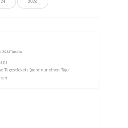
024
2026
rf 2023" kaufen
ratis
ne Tagestickets (geht nur einen Tag)
aten