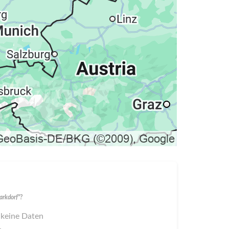
rkdorf"?
 keine Daten