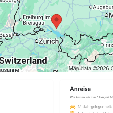
Anreise
Wie komme ich zum "Dixiefest Ma
Mitfahrgelegenheit: