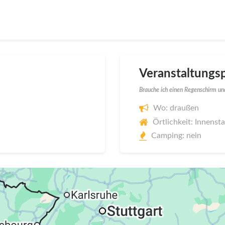
Veranstaltungsp
Brauche ich einen Regenschirm und
Wo: draußen
Örtlichkeit: Innenst
Camping: nein