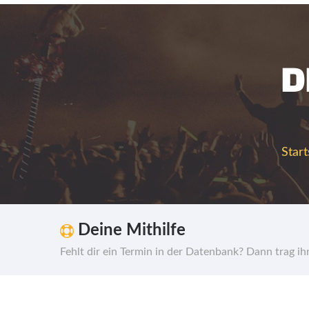
D
Start
Deine Mithilfe
Fehlt dir ein Termin in der Datenbank? Dann trag i