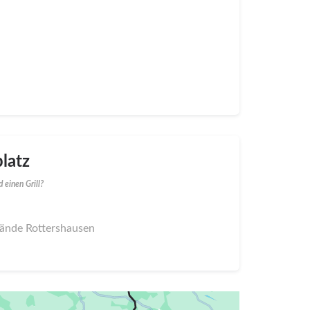
latz
 einen Grill?
elände Rottershausen