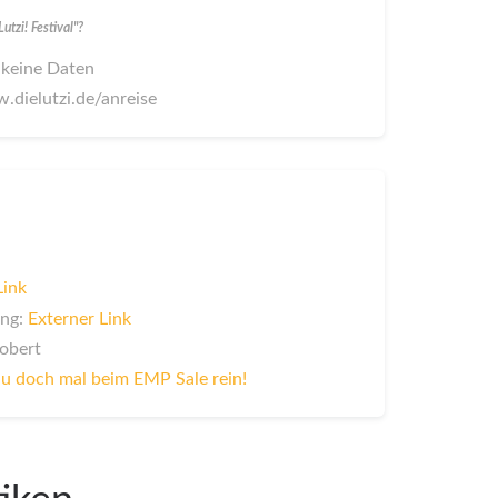
tzi! Festival"?
 keine Daten
.dielutzi.de/anreise
Link
ung:
Externer Link
Robert
u doch mal beim EMP Sale rein!