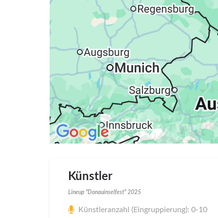
Künstler
Lineup "Donauinselfest" 2025
Künstleranzahl (Eingruppierung): 0-10