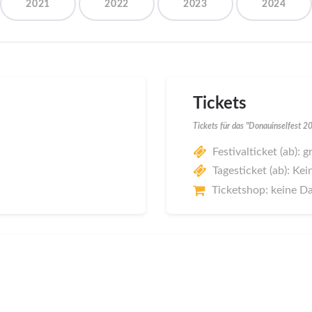
2021
2022
2023
2024
Tickets
Tickets für das "Donauinselfest 2
Festivalticket (ab): g
Tagesticket (ab): Kei
Ticketshop: keine D