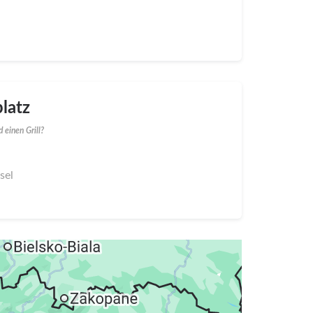
latz
 einen Grill?
sel