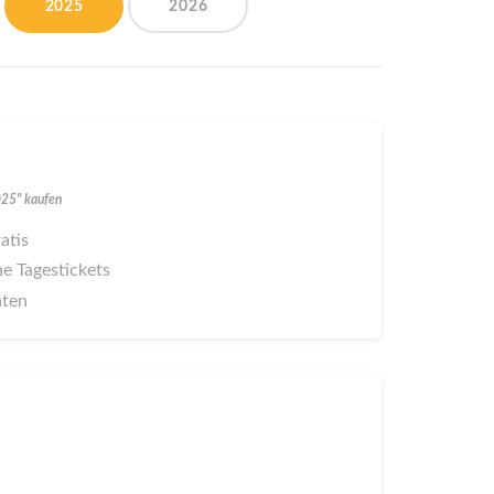
2025
2026
025" kaufen
ratis
ne Tagestickets
aten