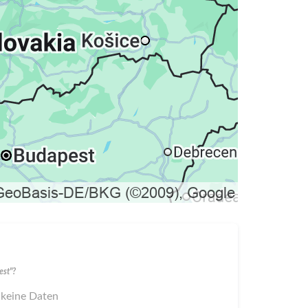
est"?
 keine Daten