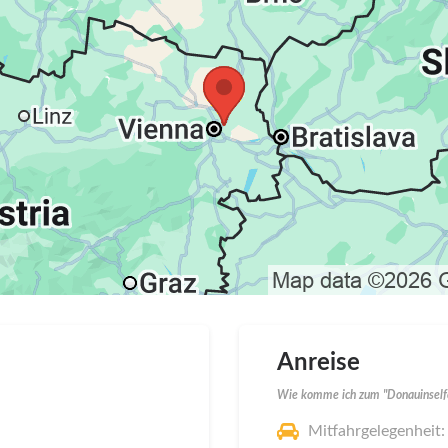
Anreise
Wie komme ich zum "Donauinself
Mitfahrgelegenheit: