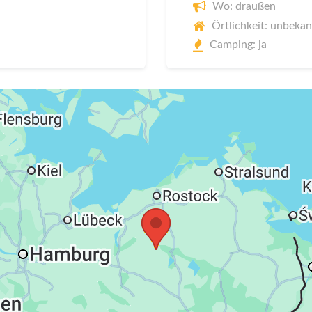
Wo: draußen
Örtlichkeit: unbeka
Camping: ja