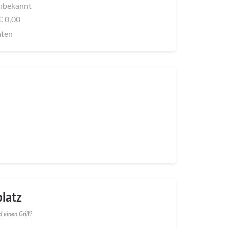
 unbekannt
 € 0,00
aten
latz
 einen Grill?