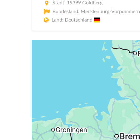
Stadt: 19399 Goldberg
Bundesland: Mecklenburg-Vorpommern
Land: Deutschland