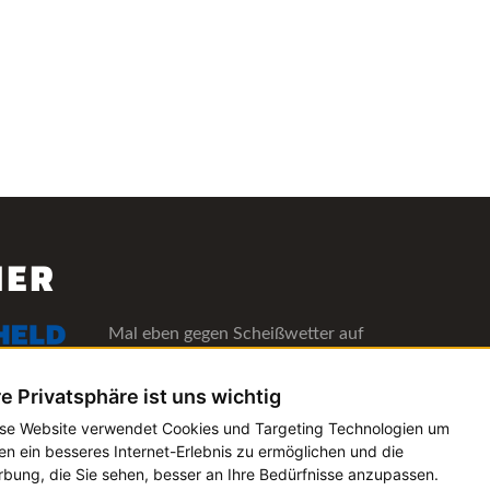
NER
Mal eben gegen Scheißwetter auf
deinen Lieblingsfestivals versichern!
Alle Informationen
re Privatsphäre ist uns wichtig
se Website verwendet Cookies und Targeting Technologien um
Die Verwaltungs-Software für alle
en ein besseres Internet-Erlebnis zu ermöglichen und die
Künstler- und Bookingagenturen
bung, die Sie sehen, besser an Ihre Bedürfnisse anzupassen.