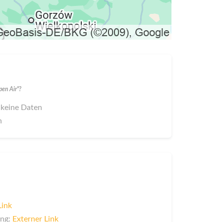
en Air"?
 keine Daten
n
Link
ung:
Externer Link