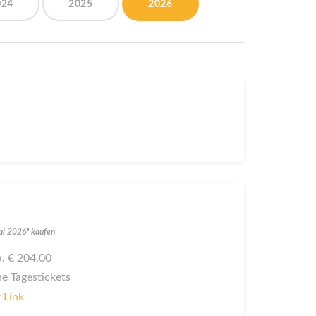
024
2025
2026
val 2026" kaufen
ca. € 204,00
ne Tagestickets
 Link