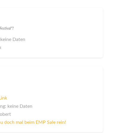
estival"?
 keine Daten
n
Link
ng: keine Daten
Robert
u doch mal beim EMP Sale rein!