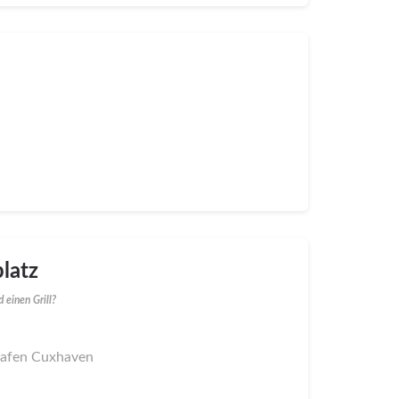
latz
 einen Grill?
ghafen Cuxhaven