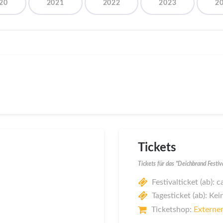
20
2021
2022
2023
2
Tickets
Tickets für das "Deichbrand Festi
Festivalticket (ab): 
Tagesticket (ab): Kei
Ticketshop:
Externer