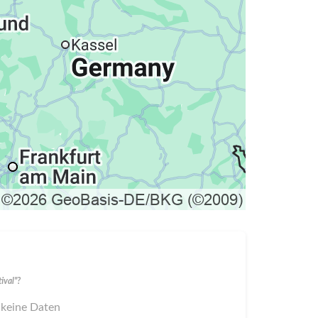
ival"?
 keine Daten