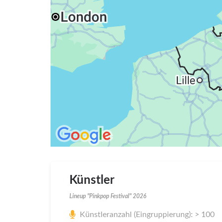
Künstler
Lineup "Pinkpop Festival" 2026
Künstleranzahl (Eingruppierung): > 100