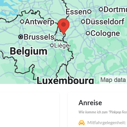
Anreise
Wie komme ich zum "Pinkpop Fest
Mitfahrgelegenheit: