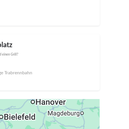
latz
 einen Grill?
ige Trabrennbahn