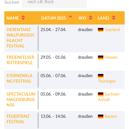
Suchen
NAME
DATUM 2025
WO
LAND
HEXENTANZ
25.04.
-
27.04.
draußen
Saarland
k
WALPURGISSC
HLACHT
FESTIVAL
FREIENFELSER
29.05.
-
01.06.
draußen
Hessen
RITTERSPIELE
STERNENKLA
05.06.
-
07.06.
draußen
NG FESTIVAL
Thüringen
SPECTACULUM
05.06.
-
09.06.
draußen
Sachsen-
MAGDEBURGE
Anhalt
NSE
FEUERTANZ
13.06.
-
14.06.
draußen
Bayern
FESTIVAL