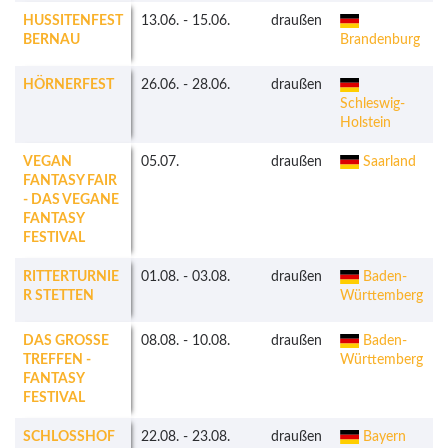
HUSSITENFEST
13.06.
-
15.06.
draußen
BERNAU
Brandenburg
HÖRNERFEST
26.06.
-
28.06.
draußen
Schleswig-
Holstein
VEGAN
05.07.
draußen
Saarland
FANTASY FAIR
- DAS VEGANE
FANTASY
FESTIVAL
RITTERTURNIE
01.08.
-
03.08.
draußen
Baden-
k
R STETTEN
Württemberg
DAS GROSSE
08.08.
-
10.08.
draußen
Baden-
TREFFEN -
Württemberg
FANTASY
FESTIVAL
SCHLOSSHOF
22.08.
-
23.08.
draußen
Bayern
k