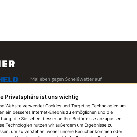
NER
Mal eben gegen Scheißwetter auf
deinen Lieblingsfestivals versichern!
Alle Informationen
re Privatsphäre ist uns wichtig
se Website verwendet Cookies und Targeting Technologien um
Die Verwaltungs-Software für alle
en ein besseres Internet-Erlebnis zu ermöglichen und die
bung, die Sie sehen, besser an Ihre Bedürfnisse anzupassen.
Künstler- und Bookingagenturen
se Technologien nutzen wir außerdem um Ergebnisse zu
Alle Informationen
sen, um zu verstehen, woher unsere Besucher kommen oder