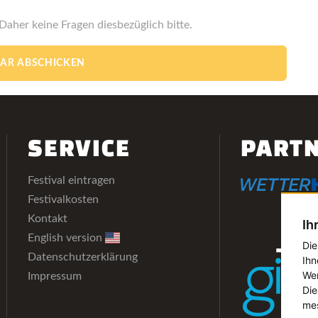
 Daher keine Fragen diesbezüglich bitte.
SERVICE
PART
Festival eintragen
Festivalkosten
Kontakt
Ih
English version
Die
Datenschutzerklärung
Ihn
Wer
Impressum
Die
mes