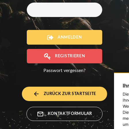
ANMELDEN
REGISTRIEREN
Passwort vergessen?
Ih
Die
ZURÜCK ZUR STARTSEITE
Ihn
Wer
Die
KONTAKTFORMULAR
mes
um 