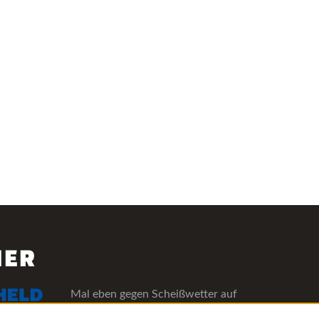
NER
Mal eben gegen Scheißwetter auf
deinen Lieblingsfestivals versichern!