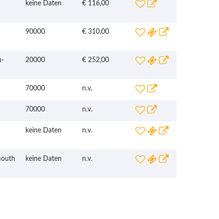
keine Daten
€ 116,00
90000
€ 310,00
n-
20000
€ 252,00
70000
n.v.
70000
n.v.
keine Daten
n.v.
mouth
keine Daten
n.v.