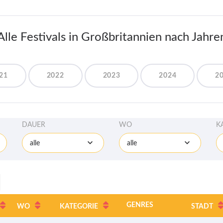
Alle Festivals in Großbritannien nach Jahre
21
2022
2023
2024
2
DAUER
WO
K
alle
alle
GENRES
WO
KATEGORIE
STADT