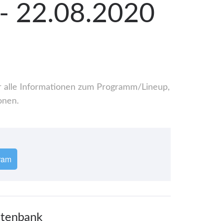
 - 22.08.2020
er alle Informationen zum Programm/Lineup,
onen.
ram
atenbank