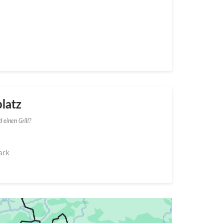
latz
 einen Grill?
ark