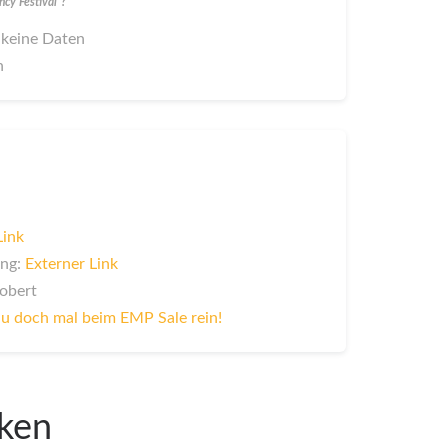
y Festival"?
 keine Daten
n
Link
ung:
Externer Link
Robert
u doch mal beim EMP Sale rein!
iken