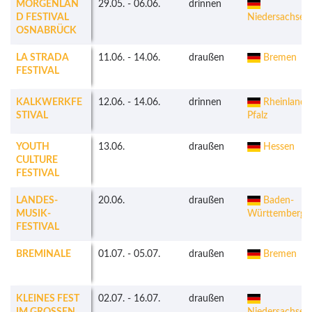
MORGENLAN
29.05.
-
06.06.
drinnen
D FESTIVAL
Niedersachsen
OSNABRÜCK
LA STRADA
11.06.
-
14.06.
draußen
Bremen
FESTIVAL
KALKWERKFE
12.06.
-
14.06.
drinnen
Rheinland-
STIVAL
Pfalz
YOUTH
13.06.
draußen
Hessen
CULTURE
FESTIVAL
LANDES-
20.06.
draußen
Baden-
MUSIK-
Württemberg
FESTIVAL
BREMINALE
01.07.
-
05.07.
draußen
Bremen
KLEINES FEST
02.07.
-
16.07.
draußen