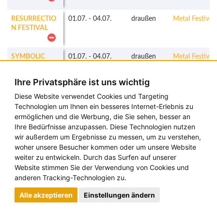
RESURRECTIO
01.07.
-
04.07.
draußen
Metal Festivals
N FESTIVAL
SYMBOLIC
01.07.
-
04.07.
draußen
Metal Festivals
OPEN AIR
Ihre Privatsphäre ist uns wichtig
CLASSIC OPEN
02.07.
-
06.07.
draußen
Klassik
Diese Website verwendet Cookies und Targeting
AIR
Festivals
Technologien um Ihnen ein besseres Internet-Erlebnis zu
ermöglichen und die Werbung, die Sie sehen, besser an
ROCK
02.07.
-
05.07.
draußen
Gemischte
Ihre Bedürfnisse anzupassen. Diese Technologien nutzen
WERCHTER
Festivals
wir außerdem um Ergebnisse zu messen, um zu verstehen,
woher unsere Besucher kommen oder um unsere Website
weiter zu entwickeln. Durch das Surfen auf unserer
UNDER THE
02.07.
-
04.07.
draußen
Metal Festivals
Website stimmen Sie der Verwendung von Cookies und
BLACK SUN
anderen Tracking-Technologien zu.
FESTIVAL
Alle akzeptieren
Einstellungen ändern
HEIDEWITZKA
02.07.
-
05.07.
draußen
Electro
FESTIVAL
Festivals