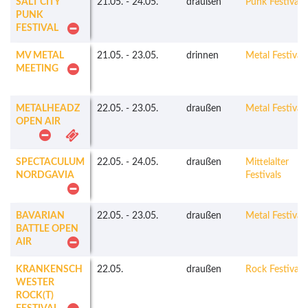
SALT CITY
21.05.
-
24.05.
draußen
Punk Festivals
PUNK
FESTIVAL
MV METAL
21.05.
-
23.05.
drinnen
Metal Festivals
MEETING
METALHEADZ
22.05.
-
23.05.
draußen
Metal Festivals
OPEN AIR
SPECTACULUM
22.05.
-
24.05.
draußen
Mittelalter
NORDGAVIA
Festivals
BAVARIAN
22.05.
-
23.05.
draußen
Metal Festivals
BATTLE OPEN
AIR
KRANKENSCH
22.05.
draußen
Rock Festivals
WESTER
ROCK(T)