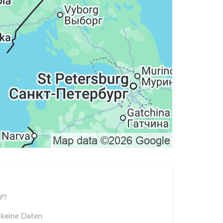
l"?
 keine Daten