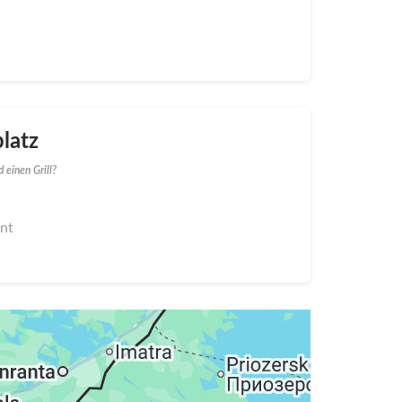
latz
 einen Grill?
nnt