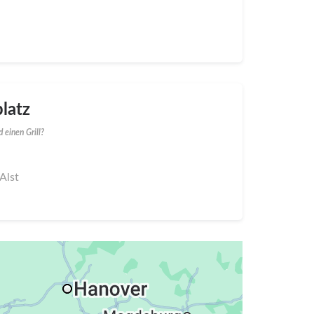
latz
 einen Grill?
Alst