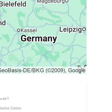
n Air"?
 keine Daten