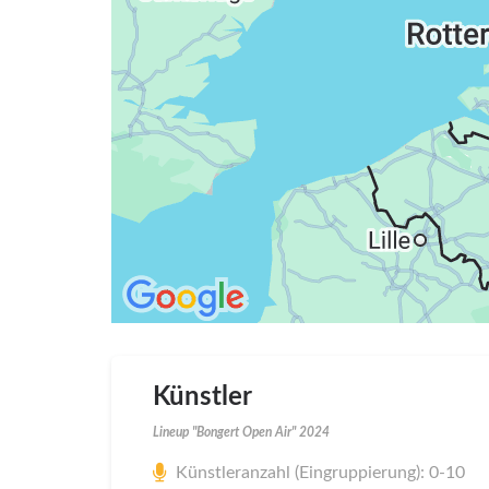
Künstler
Lineup "Bongert Open Air" 2024
Künstleranzahl (Eingruppierung): 0-10