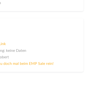
n
Link
ng: keine Daten
Robert
u doch mal beim EMP Sale rein!
n