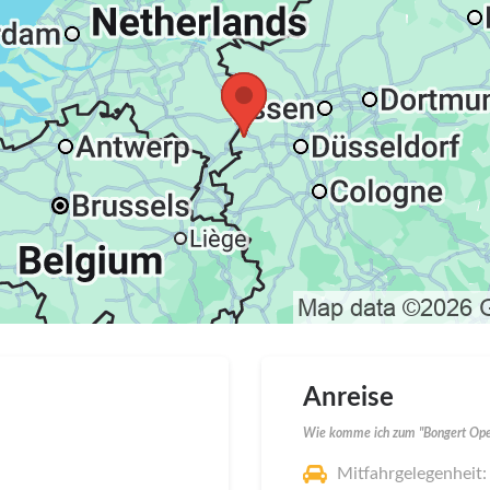
Anreise
Wie komme ich zum "Bongert Ope
Mitfahrgelegenheit: