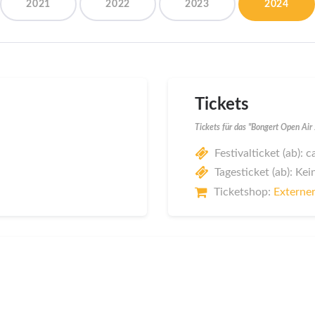
2021
2022
2023
2024
Tickets
Tickets für das "Bongert Open Ai
Festivalticket (ab): c
Tagesticket (ab): Kei
Ticketshop:
Externer