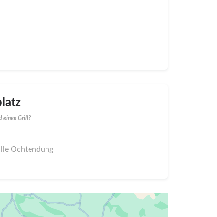
latz
 einen Grill?
halle Ochtendung