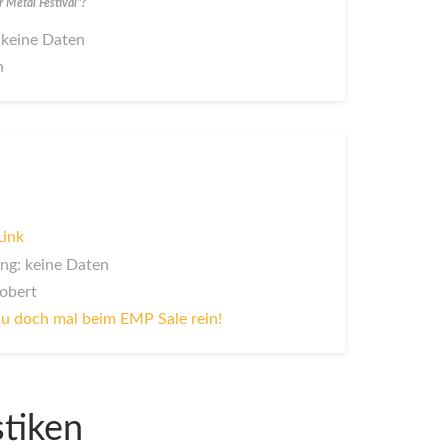
 Metal Festival"?
 keine Daten
n
Link
ng: keine Daten
Robert
u doch mal beim EMP Sale rein!
stiken