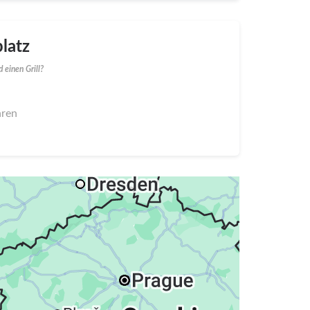
latz
 einen Grill?
hren