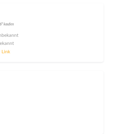
26" kaufen
 unbekannt
bekannt
 Link