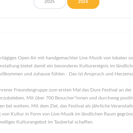
2025
2026
ehrtägiges Open Air mit handgemachter Live-Musik von lokalen so
anstaltung bietet damit ein besonderes Kulturereignis im ländli
e willkommen und zuhause fühlen - Das ist Anspruch und Herzen
rener Freundesgruppe zum ersten Mal das Dure Festival an der T
rzubeleben. Mit über 700 Besucher*innen und durchweg positiv
 bei weitem. Mit dem Ziel, das Festival als jährliche Veranstalt
g von Kultur in Form von Live-Musik im ländlichen Raum gegrün
welliges Kulturangebot im Taubertal schaffen.