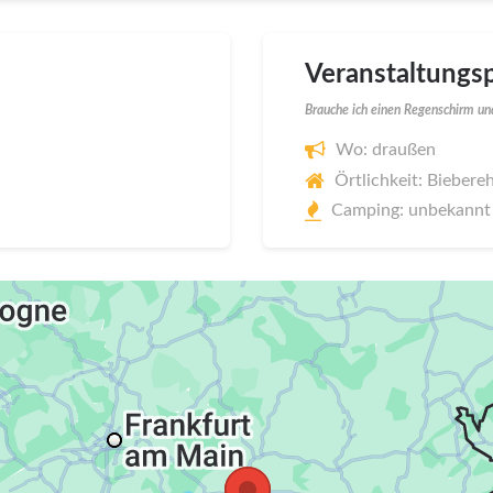
Veranstaltungsp
Brauche ich einen Regenschirm und
Wo: draußen
Örtlichkeit: Biebere
Camping: unbekannt