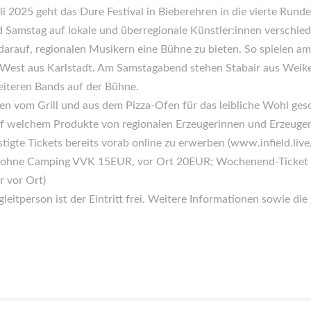
li 2025 geht das Dure Festival in Bieberehren in die vierte Rund
 Samstag auf lokale und überregionale Künstler:innen verschie
 darauf, regionalen Musikern eine Bühne zu bieten. So spielen 
West aus Karlstadt. Am Samstagabend stehen Stabair aus Weiker
iteren Bands auf der Bühne.
äten vom Grill und aus dem Pizza-Ofen für das leibliche Wohl ge
uf welchem Produkte von regionalen Erzeugerinnen und Erzeug
tigte Tickets bereits vorab online zu erwerben (www.infield.live/
ket ohne Camping VVK 15EUR, vor Ort 20EUR; Wochenend-Ticke
r vor Ort)
itperson ist der Eintritt frei. Weitere Informationen sowie die