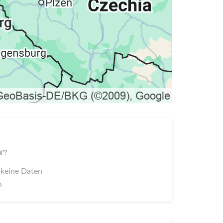
l"?
 keine Daten
n