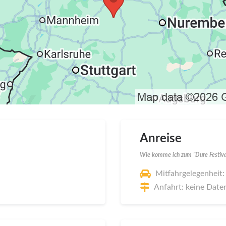
Anreise
Wie komme ich zum "Dure Festiva
Mitfahrgelegenheit:
Anfahrt: keine Date