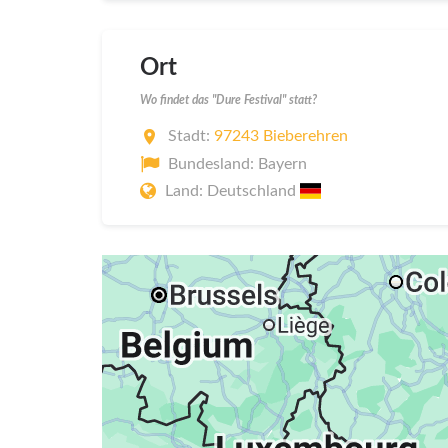
Ort
Wo findet das "Dure Festival" statt?
Stadt:
97243 Bieberehren
Bundesland: Bayern
Land: Deutschland