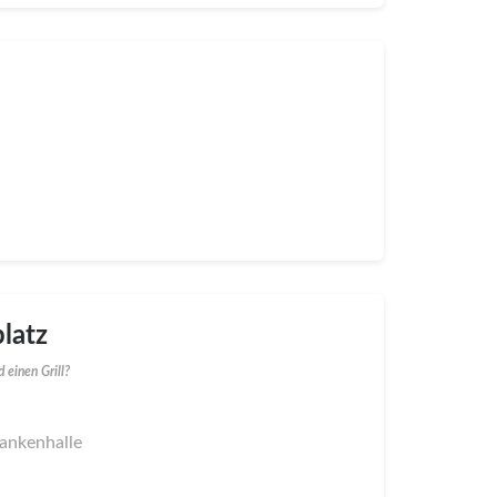
latz
 einen Grill?
rankenhalle