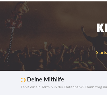
K
Starts
Deine Mithilfe
Fehlt dir ein Termin in der Datenbank? Dann trag i