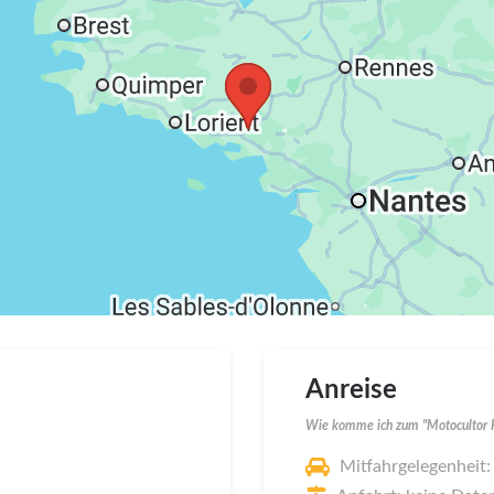
Anreise
Wie komme ich zum "Motocultor F
Mitfahrgelegenheit: