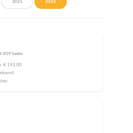
2025
2026
val 2026" kaufen
ca. € 192,00
bekannt
aten