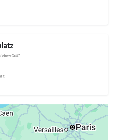
latz
 einen Grill?
ard