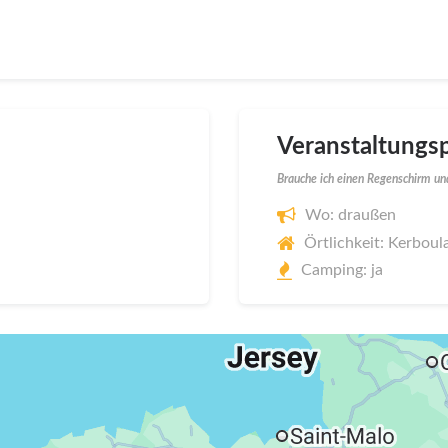
Veranstaltungsp
Brauche ich einen Regenschirm und
Wo: draußen
Örtlichkeit: Kerboul
Camping: ja