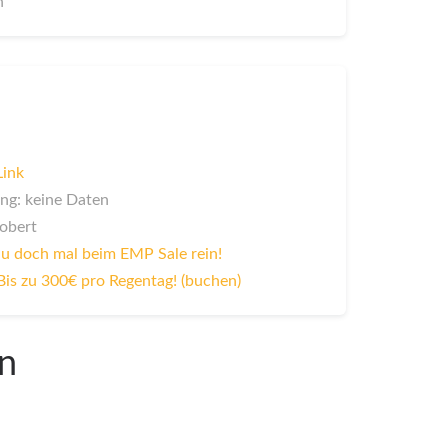
n
Link
ng: keine Daten
Robert
u doch mal beim EMP Sale rein!
Bis zu 300€ pro Regentag! (buchen)
en