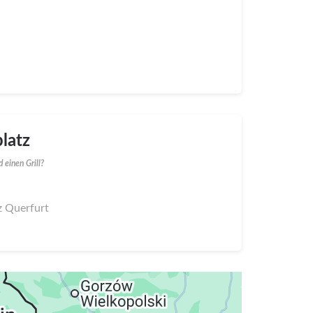
latz
 einen Grill?
tz Querfurt