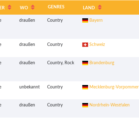
GENRES
ER
WO
LAND
e
draußen
Country
Bayern
e
draußen
Country
Schweiz
e
draußen
Country, Rock
Brandenburg
e
unbekannt
Country
Mecklenburg-Vorpommer
e
draußen
Country
Nordrhein-Westfalen