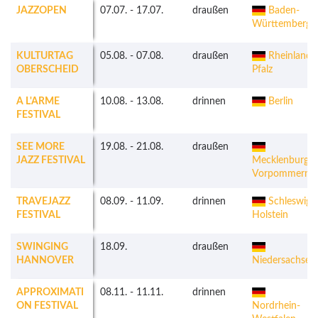
JAZZOPEN
07.07.
-
17.07.
draußen
Baden-
Württemberg
KULTURTAG
05.08.
-
07.08.
draußen
Rheinland-
OBERSCHEID
Pfalz
A L'ARME
10.08.
-
13.08.
drinnen
Berlin
FESTIVAL
SEE MORE
19.08.
-
21.08.
draußen
JAZZ FESTIVAL
Mecklenburg-
Vorpommern
TRAVEJAZZ
08.09.
-
11.09.
drinnen
Schleswig-
FESTIVAL
Holstein
SWINGING
18.09.
draußen
HANNOVER
Niedersachsen
APPROXIMATI
08.11.
-
11.11.
drinnen
ON FESTIVAL
Nordrhein-