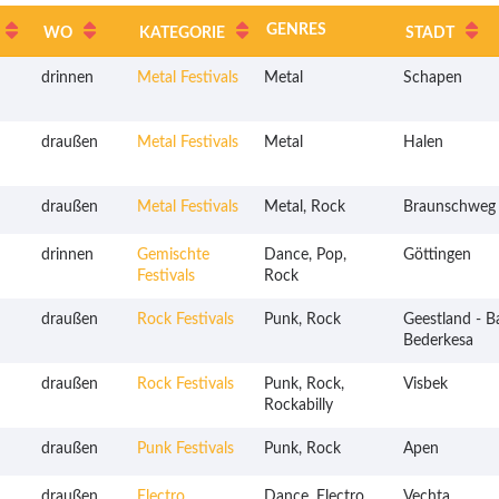
GENRES
WO
KATEGORIE
STADT
drinnen
Metal Festivals
Metal
Schapen
draußen
Metal Festivals
Metal
Halen
draußen
Metal Festivals
Metal, Rock
Braunschweg
drinnen
Gemischte
Dance, Pop,
Göttingen
Festivals
Rock
draußen
Rock Festivals
Punk, Rock
Geestland - B
Bederkesa
draußen
Rock Festivals
Punk, Rock,
Visbek
Rockabilly
draußen
Punk Festivals
Punk, Rock
Apen
draußen
Electro
Dance, Electro,
Vechta