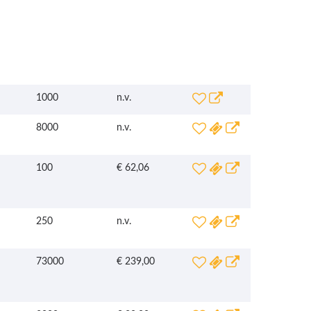
1000
n.v.
8000
n.v.
100
€ 62,06
250
n.v.
73000
€ 239,00