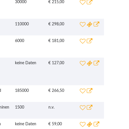
30000
€ 215,00
110000
€ 298,00
6000
€ 181,00
keine Daten
€ 127,00
d
185000
€ 266,50
minen
1500
n.v.
n
keine Daten
€ 59,00