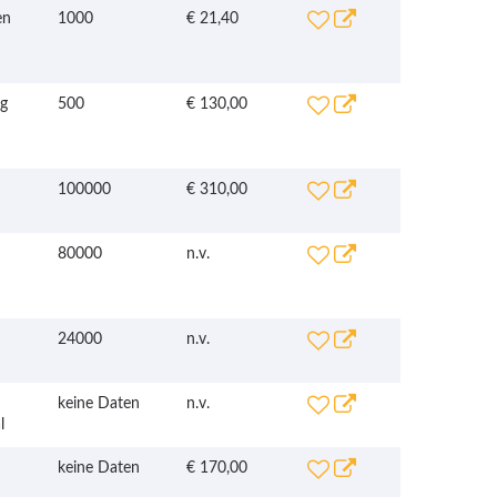
en
1000
€ 21,40
rg
500
€ 130,00
100000
€ 310,00
80000
n.v.
24000
n.v.
keine Daten
n.v.
l
keine Daten
€ 170,00