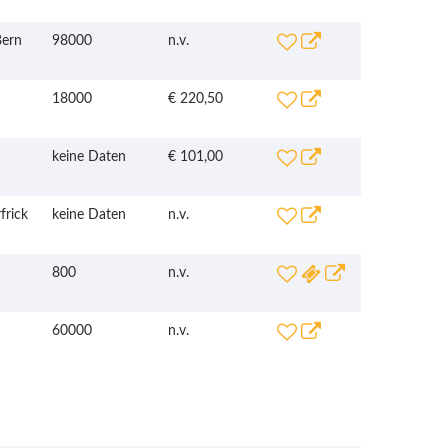
ern
98000
n.v.
18000
€ 220,50
keine Daten
€ 101,00
frick
keine Daten
n.v.
800
n.v.
60000
n.v.