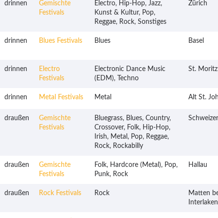
drinnen
Gemischte
Electro, Hip-Hop, Jazz,
Zürich
Festivals
Kunst & Kultur, Pop,
Reggae, Rock, Sonstiges
drinnen
Blues Festivals
Blues
Basel
drinnen
Electro
Electronic Dance Music
St. Moritz
Festivals
(EDM), Techno
drinnen
Metal Festivals
Metal
Alt St. J
draußen
Gemischte
Bluegrass, Blues, Country,
Schweizer
Festivals
Crossover, Folk, Hip-Hop,
Irish, Metal, Pop, Reggae,
Rock, Rockabilly
draußen
Gemischte
Folk, Hardcore (Metal), Pop,
Hallau
Festivals
Punk, Rock
draußen
Rock Festivals
Rock
Matten be
Interlaken