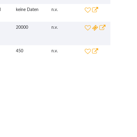
l
keine Daten
n.v.
20000
n.v.
450
n.v.