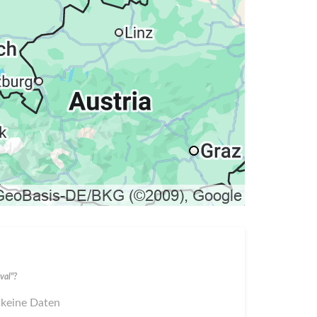
val"?
 keine Daten