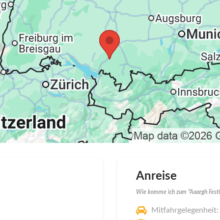
Anreise
Wie komme ich zum "Aaargh Festi
Mitfahrgelegenheit: