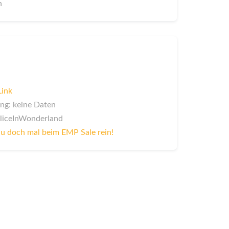
n
Link
ng: keine Daten
AliceInWonderland
u doch mal beim EMP Sale rein!