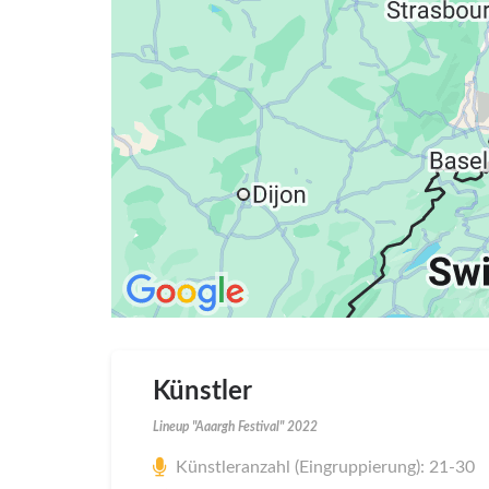
Künstler
Lineup "Aaargh Festival" 2022
Künstleranzahl (Eingruppierung): 21-30