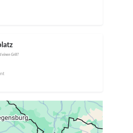
latz
 einen Grill?
nnt