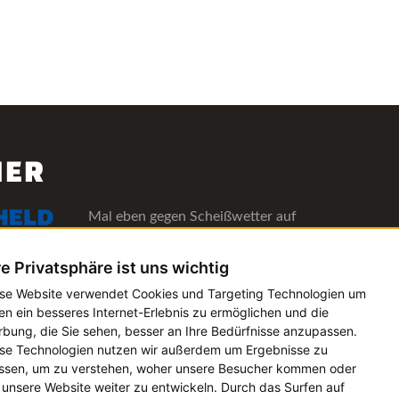
NER
Mal eben gegen Scheißwetter auf
deinen Lieblingsfestivals versichern!
Alle Informationen
re Privatsphäre ist uns wichtig
se Website verwendet Cookies und Targeting Technologien um
Die Verwaltungs-Software für alle
en ein besseres Internet-Erlebnis zu ermöglichen und die
bung, die Sie sehen, besser an Ihre Bedürfnisse anzupassen.
Künstler- und Bookingagenturen
se Technologien nutzen wir außerdem um Ergebnisse zu
Alle Informationen
sen, um zu verstehen, woher unsere Besucher kommen oder
unsere Website weiter zu entwickeln. Durch das Surfen auf