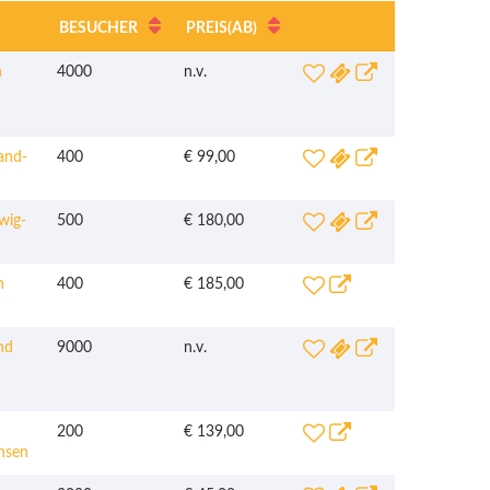
BESUCHER
PREIS
(AB)
n
4000
n.v.
and-
400
€ 99,00
wig-
500
€ 180,00
n
400
€ 185,00
nd
9000
n.v.
200
€ 139,00
hsen