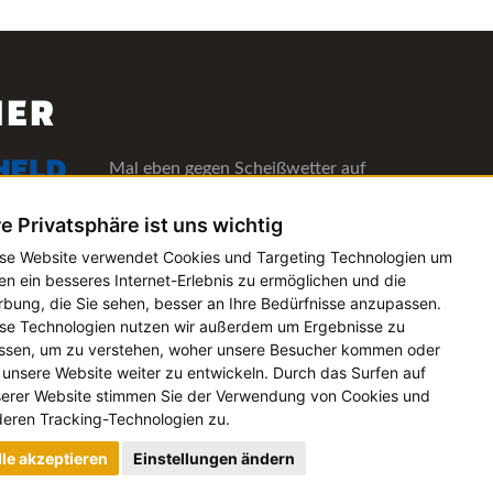
NER
Mal eben gegen Scheißwetter auf
deinen Lieblingsfestivals versichern!
re Privatsphäre ist uns wichtig
Alle Informationen
se Website verwendet Cookies und Targeting Technologien um
en ein besseres Internet-Erlebnis zu ermöglichen und die
Die Verwaltungs-Software für alle
bung, die Sie sehen, besser an Ihre Bedürfnisse anzupassen.
Künstler- und Bookingagenturen
se Technologien nutzen wir außerdem um Ergebnisse zu
Alle Informationen
sen, um zu verstehen, woher unsere Besucher kommen oder
unsere Website weiter zu entwickeln. Durch das Surfen auf
erer Website stimmen Sie der Verwendung von Cookies und
eren Tracking-Technologien zu.
lle akzeptieren
Einstellungen ändern