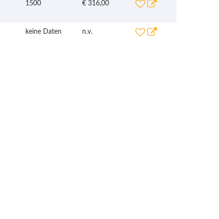
1500
€ 316,00
keine Daten
n.v.