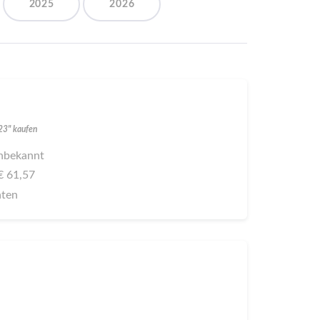
2025
2026
023" kaufen
 unbekannt
 € 61,57
aten