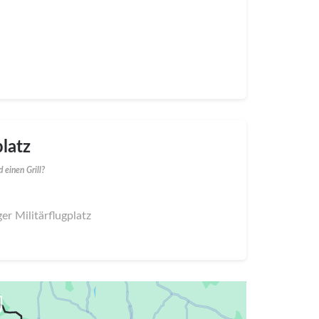
latz
 einen Grill?
er Militärflugplatz