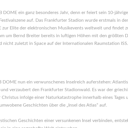
OME ein ganz besonderes Jahr, denn er feiert sein 10-jähriges
 Festivalszene auf. Das Frankfurter Stadion wurde erstmals in d
r Elite der elektronischen Musikevents weltweit und findet z
m um Bernd Breiter bereits in luftigen Höhen mit den größten DJ
d nicht zuletzt in Space auf der Internationalen Raumstation ISS
OME nun ein verwunschenes Inselreich auferstehen: Atlantis! V
und verzaubert den Frankfurter Stadionwald. Es war der griechi
 Christus infolge einer Naturkatastrophe innerhalb eines Tages 
umwobene Geschichten über die „Insel des Atlas“ auf.
tischen Geschichten einer versunkenen Insel verbinden, entste