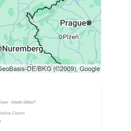
ome - Atlantis Edition"?
 keine Daten
n