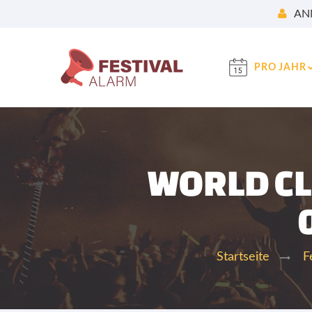
AN
PRO JAHR
WORLD CL
Startseite
F