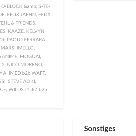
D-BLOCK &amp; S-TE-
E, FELIX JAEHN, FELIX
EHL & FRIENDS,
ES, KAAZE, KELVYN
b2b PAOLO FERRARA,
, MARSHMELLO,
b ANIME, MOGUAI,
LIX, NICO MORENO,
CHY AHMED b2b WAFF,
SI, STEVE AOKI,
CE, WILDSTYLEZ b2b
Sonstiges