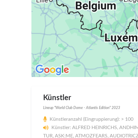
Künstler
Lineup "World Club Dome - Atlantis Edition" 2023
Künstleranzahl (Eingruppierung): > 100
Künstler: ALFRED HEINRICHS, ANDHI
TUR, ASK:ME, ATMOZFEARS, AUDIOTRICZ