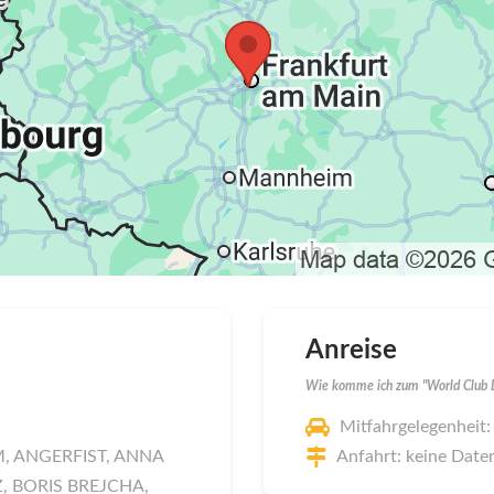
Anreise
Wie komme ich zum "World Club D
Mitfahrgelegenheit:
M, ANGERFIST, ANNA
Anfahrt: keine Date
, BORIS BREJCHA,