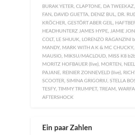
BURAK YETER, CLAPTONE, DA TWEEKAZ, 
FAN, DAVID GUETTA, DENIZ BUL, DR. RUD
KRÖCHER, GESTÖRT ABER GEIL, HAFTBEF
HEADHUNTERZ JAMES HYPE, JAMIE JON
COLT, LE SHUUK, LORENZO RAGANZINI 
MANDY, MARK WITH A K & MC CHUCKY
MAUSIO, MIKSU/MACLOUD, MISS K8 b2
MORITZ HOFBAUER (live), MORTEN, NEE
PAJANE, REINIER ZONNEVELD (live), RI
SCOOTER, SIMINA GRIGORIU, STELLA BOS
TESFY, TIMMY TRUMPET, TREAM, WARFA
AFTERSHOCK
Ein paar Zahlen