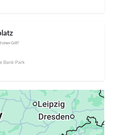
latz
 einen Grill?
he Bank Park