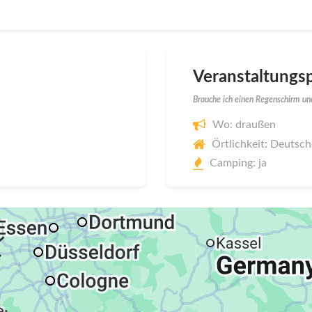
Veranstaltungsp
Brauche ich einen Regenschirm und
Wo: draußen
Örtlichkeit: Deutsc
Camping: ja