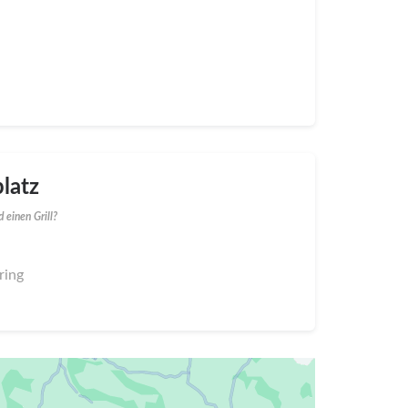
latz
 einen Grill?
ring