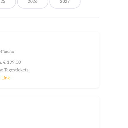
025
2026
2027
24" kaufen
ca. € 199,00
ne Tagestickets
 Link