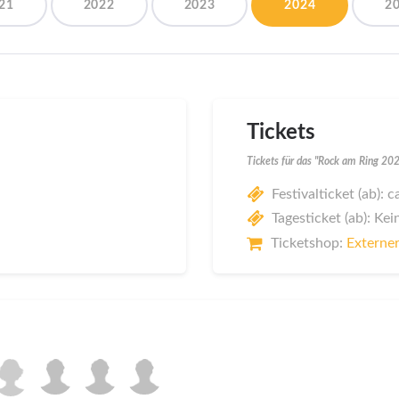
21
2022
2023
2024
2
Tickets
Tickets für das "Rock am Ring 20
Festivalticket (ab): 
Tagesticket (ab): Kei
Ticketshop:
Externer