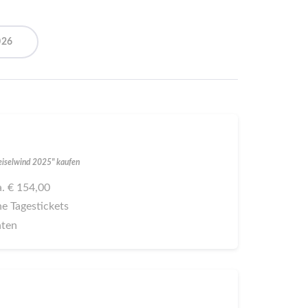
026
Geiselwind 2025" kaufen
ca. € 154,00
ne Tagestickets
aten