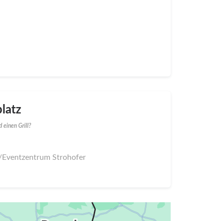
latz
 einen Grill?
f/Eventzentrum Strohofer