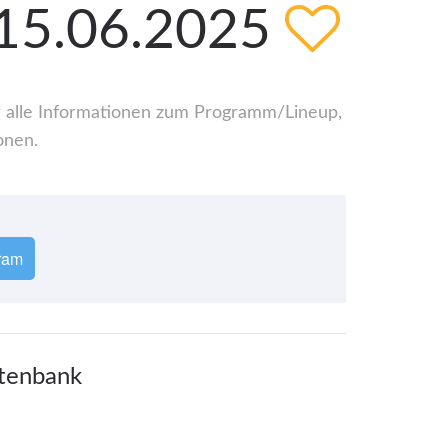
 15.06.2025
er alle Informationen zum Programm/Lineup,
onen.
ram
atenbank