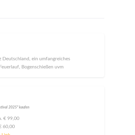
z Deutschland, ein umfangreiches
, Feuerlauf, Bogenschießen uvm
stival 2025" kaufen
a. € 99,00
 € 60,00
 Link