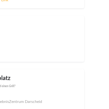
latz
 einen Grill?
rlebnisZentrum Darscheid