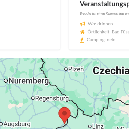
Veranstaltungsp
Brauche ich einen Regenschirm und
Wo: drinnen
Örtlichkeit: Bad Füs
Camping: nein