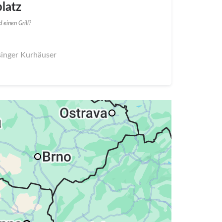
latz
 einen Grill?
singer Kurhäuser