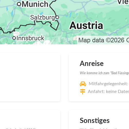
Anreise
Wie komme ich zum "Bad Füssinger
Mitfahrgelegenheit:
Anfahrt: keine Date
Sonstiges