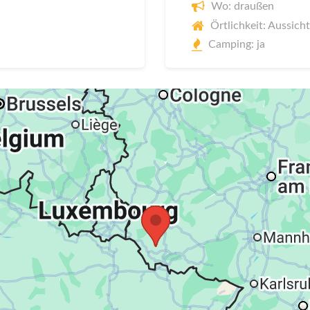
Wo: draußen
Örtlichkeit: Aussich
Camping: ja