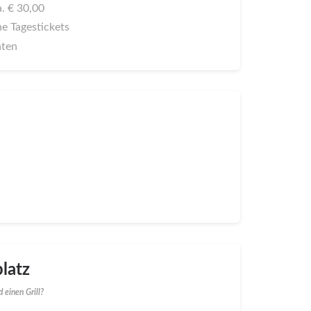
a. € 30,00
ne Tagestickets
aten
latz
 einen Grill?