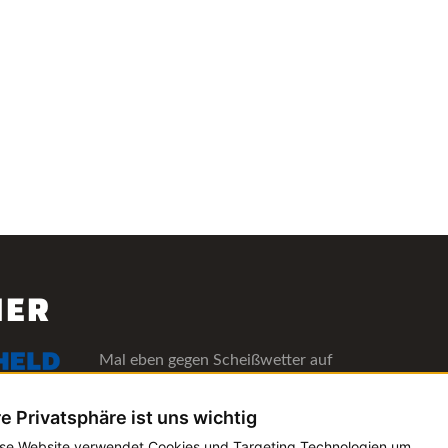
NER
Mal eben gegen Scheißwetter auf
deinen Lieblingsfestivals versichern!
Alle Informationen
re Privatsphäre ist uns wichtig
se Website verwendet Cookies und Targeting Technologien um