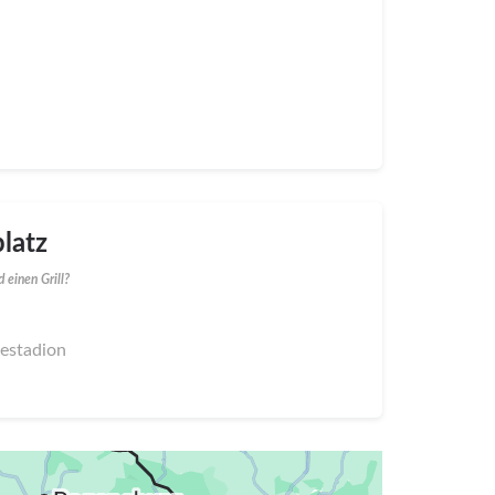
latz
 einen Grill?
eestadion