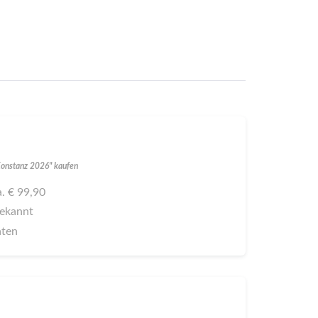
 Konstanz 2026" kaufen
a. € 99,90
bekannt
aten