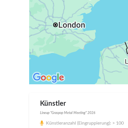
Künstler
Lineup "Graspop Metal Meeting" 2026
Künstleranzahl (Eingruppierung): > 100