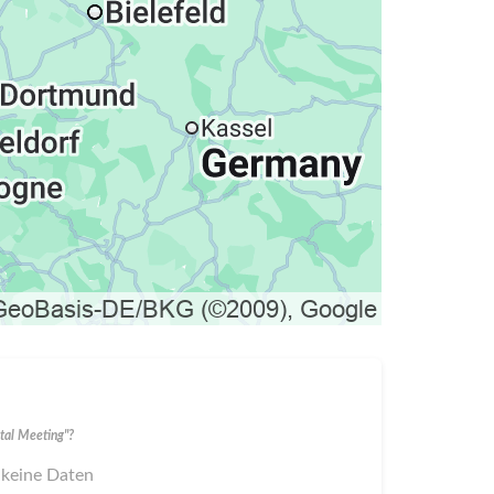
al Meeting"?
 keine Daten