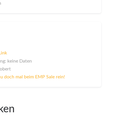
n
Link
ng: keine Daten
Robert
u doch mal beim EMP Sale rein!
iken