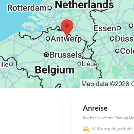
Anreise
Wie komme ich zum "Graspop Met
Mitfahrgelegenheit: