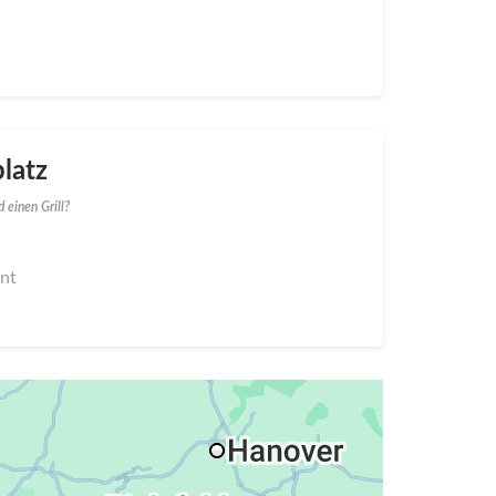
latz
 einen Grill?
nnt