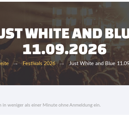
UST WHITE AND BL
11.09.2026
Just White and Blue 11.0
seite
Festivals 2026
hn in weniger als einer Minute ohne Anmeldung ein.