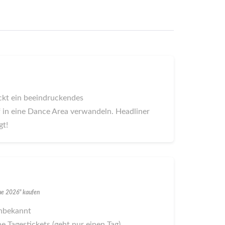
ckt ein beeindruckendes
in eine Dance Area verwandeln. Headliner
gt!
lue 2026" kaufen
 unbekannt
ne Tagestickets (geht nur einen Tag)