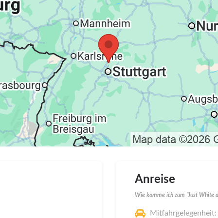
Anreise
Wie komme ich zum "Just White a
Mitfahrgelegenheit: