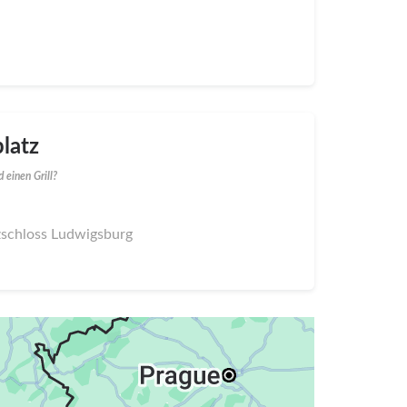
latz
 einen Grill?
nzschloss Ludwigsburg