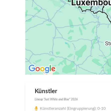
Künstler
Lineup "Just White and Blue" 2026
Künstleranzahl (Eingruppierung): 0-10