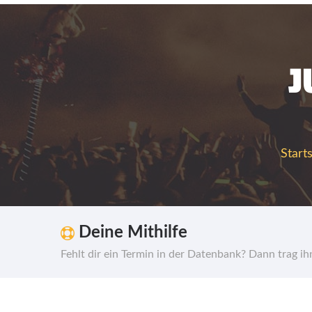
J
Start
Deine Mithilfe
Fehlt dir ein Termin in der Datenbank? Dann trag i