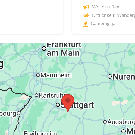
Wo: draußen
Örtlichkeit: Wander
Camping: ja