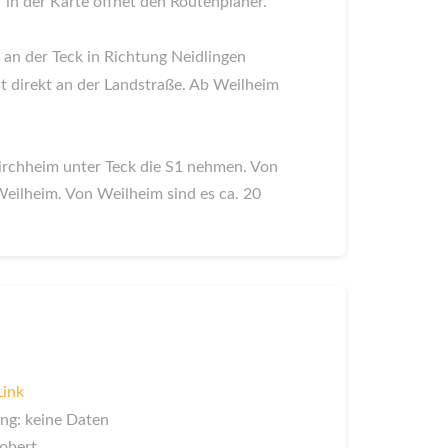
 in der Karte öffnet den Routenplaner.
an der Teck in Richtung Neidlingen
ist direkt an der Landstraße. Ab Weilheim
.
irchheim unter Teck die S1 nehmen. Von
eilheim. Von Weilheim sind es ca. 20
Link
ng: keine Daten
Robert