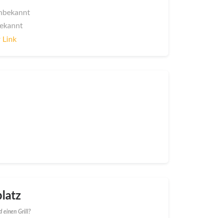
 unbekannt
bekannt
 Link
latz
 einen Grill?