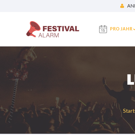
AN
PRO JAHR
L
Start