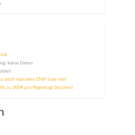
n
Link
ng: keine Daten
Robert
u doch mal beim EMP Sale rein!
Bis zu 300€ pro Regentag! (buchen)
n