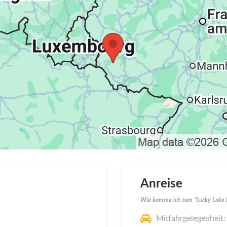
Anreise
Wie komme ich zum "Lucky Lake F
Mitfahrgelegenheit: