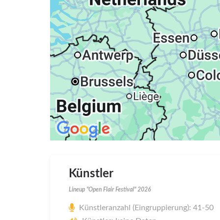
Künstler
Lineup "Open Flair Festival" 2026
Künstleranzahl (Eingruppierung): 41-50