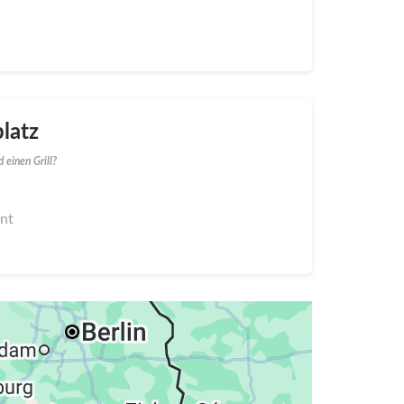
latz
 einen Grill?
nnt