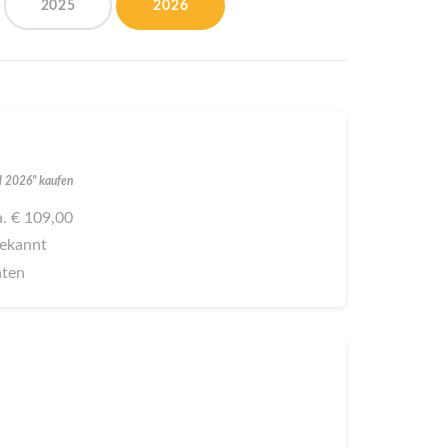
2025
2026
al 2026" kaufen
ca. € 109,00
bekannt
aten