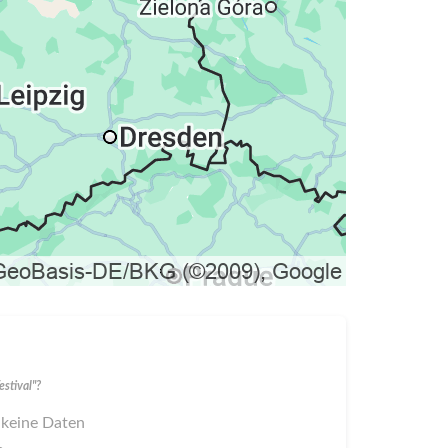
stival"?
 keine Daten