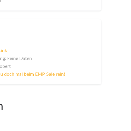
n
Link
ng: keine Daten
Robert
u doch mal beim EMP Sale rein!
n