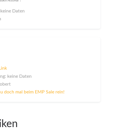
ben Festival"?
 keine Daten
n
Link
ng: keine Daten
Robert
u doch mal beim EMP Sale rein!
iken