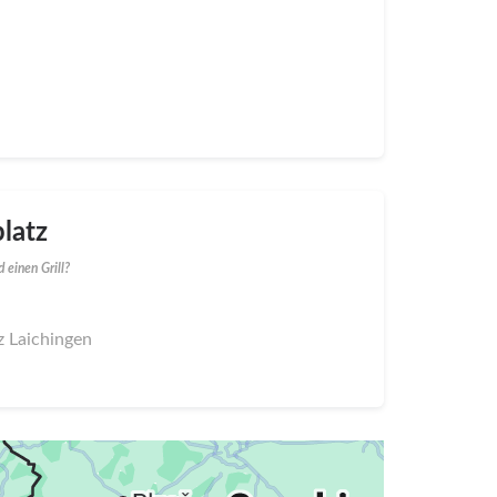
latz
 einen Grill?
tz Laichingen