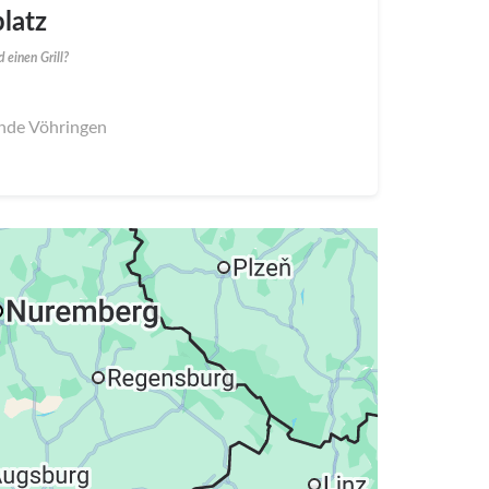
latz
 einen Grill?
ände Vöhringen