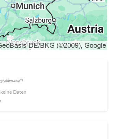
ghaldenwald"?
 keine Daten
n