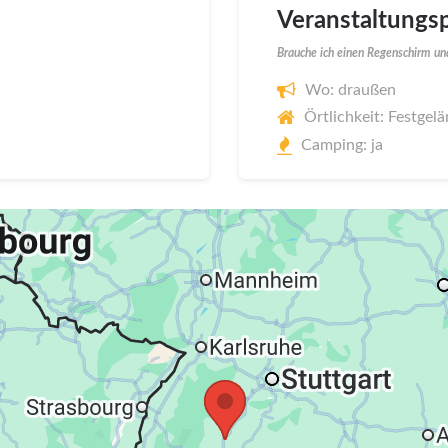
Veranstaltungsp
Brauche ich einen Regenschirm und
Wo: draußen
Örtlichkeit: Festgel
Camping: ja