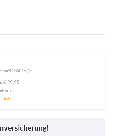
denwald 2026" kaufen
a. € 99,95
bekannt
 Link
nversicherung!