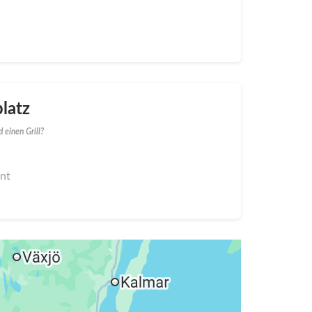
latz
 einen Grill?
nnt