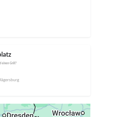
latz
 einen Grill?
 Jägersburg