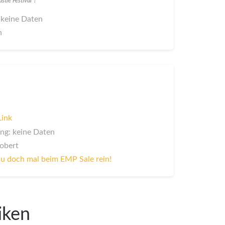
tle Festival"?
 keine Daten
n
Link
ng: keine Daten
Robert
u doch mal beim EMP Sale rein!
iken