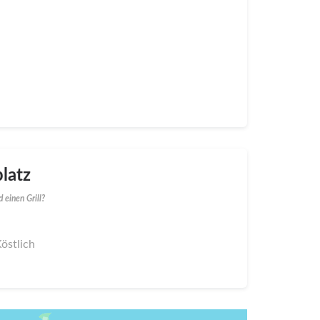
latz
 einen Grill?
Köstlich