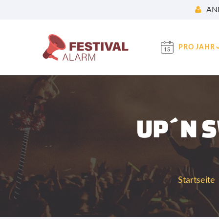
AN
PRO JAHR
UP´N 
Startseite