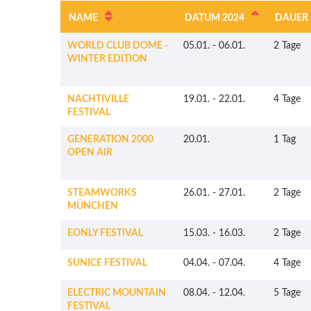
NAME
DATUM 2024
DAUER
WORLD CLUB DOME -
05.01.
-
06.01.
2 Tage
WINTER EDITION
NACHTIVILLE
19.01.
-
22.01.
4 Tage
FESTIVAL
GENERATION 2000
20.01.
1 Tag
OPEN AIR
STEAMWORKS
26.01.
-
27.01.
2 Tage
MÜNCHEN
EONLY FESTIVAL
15.03.
-
16.03.
2 Tage
SUNICE FESTIVAL
04.04.
-
07.04.
4 Tage
ELECTRIC MOUNTAIN
08.04.
-
12.04.
5 Tage
FESTIVAL