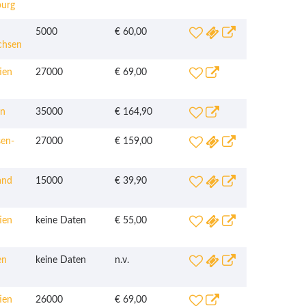
burg
5000
€ 60,00
chsen
ien
27000
€ 69,00
n
35000
€ 164,90
en-
27000
€ 159,00
and
15000
€ 39,90
ien
keine Daten
€ 55,00
en
keine Daten
n.v.
ien
26000
€ 69,00