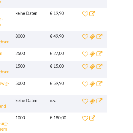
n
keine Daten
€ 19,90
n-
n
8000
€ 49,90
chsen
n
2500
€ 27,00
1500
€ 15,00
chsen
swig-
5000
€ 59,90
keine Daten
n.v.
and
1000
€ 180,00
urg-
ern