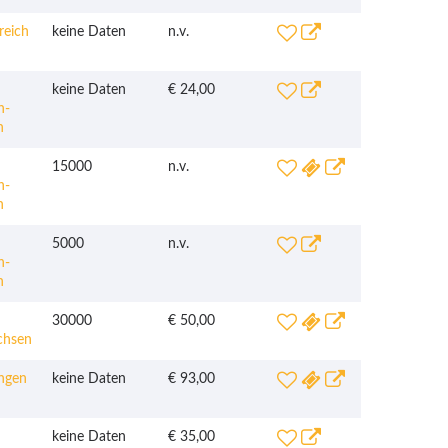
reich
keine Daten
n.v.
keine Daten
€ 24,00
n-
n
15000
n.v.
n-
n
5000
n.v.
n-
n
30000
€ 50,00
chsen
ngen
keine Daten
€ 93,00
keine Daten
€ 35,00